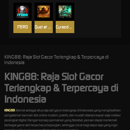
ITERO
Duel at Dawn
Cursed Crypt
KING88: Raja Slot Gacor Terlengkap & Terpercaya di
Indonesia
KING88: Raja Slot Gacor
Terlengkap & Terpercaya di
Indonesia
KING88
dikenal sebagai situs raja slot gacor terlengkap di Indonesia yang menghadirkan
pengalaman bermain slot online modern, praktis, dan mudah diakses kapan saja melalui
perangkat digital. Dengan konsep permainan yang fleksibel, pemain dapat menikmati
berbagai game slot tanpa harus bepergian, sehingga cocok bagi siapa saja yang ingin