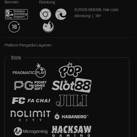
Bermain
Didukung
©2026 KING88. Hak cipta
dilindungi | 18+
Platform Penyedia Layanan
Slots