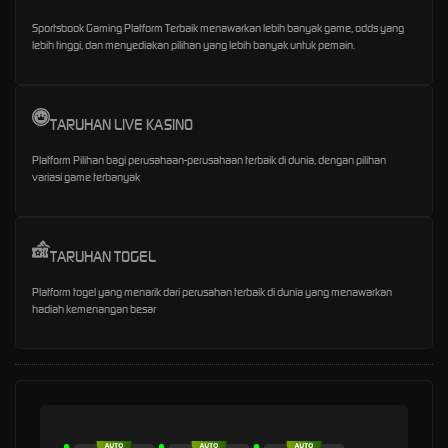
Sportsbook Gaming Platform Terbaik menawarkan lebih banyak game, odds yang
lebih tinggi, dan menyediakan pilihan yang lebih banyak untuk pemain.
TARUHAN LIVE KASINO
Platform Pilihan bagi perusahaan-perusahaan terbaik di dunia, dengan pilihan
variasi game terbanyak
TARUHAN TOGEL
Platform togel yang menarik dari perusahan terbaik di dunia yang menawarkan
hadiah kemenangan besar