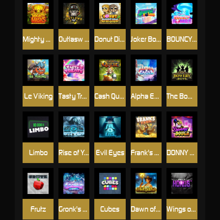
Mighty Masks
Outlasw Inc
Donut Division
Joker Bombs
BOUNCY BOMBS
Le Viking
Tasty Treats
Cash Quest
Alpha Eagle
The Bowery Boys
Limbo
Rise of Ymir
Evil Eyes
Frank's Farm
DONNY DOUGH
Frutz
Gronk's Gems
Cubes
Dawn of Kings
Wings of Horus