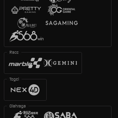
Race
Togel
Olahraga