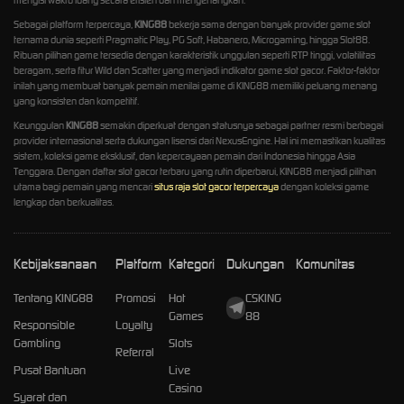
mengisi waktu luang secara efisien dan menyenangkan.
Sebagai platform terpercaya,
KING88
bekerja sama dengan banyak provider game slot
ternama dunia seperti Pragmatic Play, PG Soft, Habanero, Microgaming, hingga Slot88.
Ribuan pilihan game tersedia dengan karakteristik unggulan seperti RTP tinggi, volatilitas
beragam, serta fitur Wild dan Scatter yang menjadi indikator game slot gacor. Faktor-faktor
inilah yang membuat banyak pemain menilai game di KING88 memiliki peluang menang
yang konsisten dan kompetitif.
Keunggulan
KING88
semakin diperkuat dengan statusnya sebagai partner resmi berbagai
provider internasional serta dukungan lisensi dari NexusEngine. Hal ini memastikan kualitas
sistem, koleksi game eksklusif, dan kepercayaan pemain dari Indonesia hingga Asia
Tenggara. Dengan daftar slot gacor terbaru yang rutin diperbarui, KING88 menjadi pilihan
utama bagi pemain yang mencari
situs raja slot gacor terpercaya
dengan koleksi game
lengkap dan berkualitas.
Kebijaksanaan
Platform
Kategori
Dukungan
Komunitas
Tentang KING88
Promosi
Hot
CSKING
Games
88
Responsible
Loyalty
Gambling
Slots
Referral
Pusat Bantuan
Live
Casino
Syarat dan