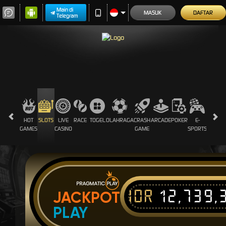
Main di
MASUK
DAFTAR
Telegram
HOT
SLOTS
LIVE
RACE
TOGEL
OLAHRAGA
CRASH
ARCADE
POKER
E-
PROMO
GAMES
CASINO
GAME
SPORTS
IDR
12,739,
JACKPOT
PLAY