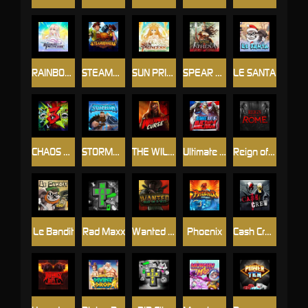
RAINBOW PRINCESS
STEAMRUNNERS
SUN PRINCESS
SPEAR OF ATHENA
LE SANTA
CHAOS CREW 3
STORMBORN
THE WILDWOOD CURSE
Ultimate Slot of America
Reign of Rome
Le Bandit
Rad Maxx
Wanted Dead or a Wild
Phoenix
Cash Crew