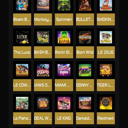
Beam Boys
Monkey Frenzy 2: Boss is Here!
Spinman
BULLETS AND BOUNTY
SMOKING DRAGON
The Luxe
BASH BROS
Ronin Stackways
Born Wild
LE ZEUS
LE COWBOY
JAWS OF JUSTICE
MIAMI MAYHEM
DONNY AND DANNY
TIGER LEGENDS
Le Fisherman
DEAL WITH DEATH
LE KING
Darkside Prairie: Magical Beast
Raidmark