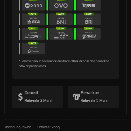
* Selama bank maintenance dan bank offline deposit dan penarikan
tidak dapat diproses
Deposit
Penarikan
Rata-rata 3 Menit
Rata-rata 5 Menit
Tanggung Jawab
Browser Yang