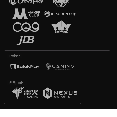
Poker
E-Sports