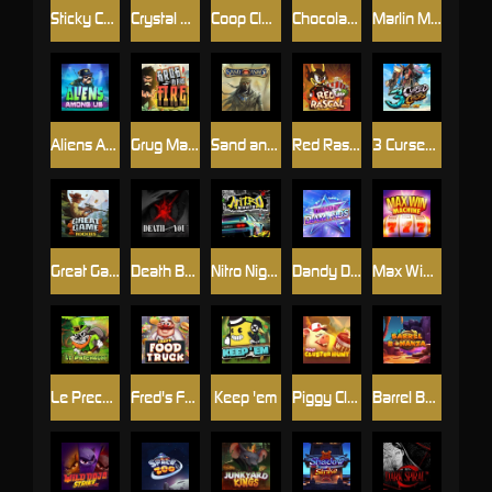
Sticky Candyland
Crystal Robot
Coop Clash
Chocolate Rocket
Marlin Masters Atlantis
Aliens Among Us
Grug Make Fire
Sand and Ashes
Red Rascal™
3 Cursed Chests™
Great Game Rockies
Death Becomes You
Nitro Nights
Dandy Diamonds
Max Win Machine
Le Prechaun
Fred's Food Truck
Keep 'em
Piggy Cluster Hunt
Barrel Bonanza