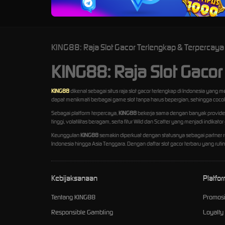
KING88: Raja Slot Gacor Terlengkap & Terpercaya 
KING88: Raja Slot Gacor
KING88
dikenal sebagai situs raja slot gacor terlengkap di Indonesia yang
dapat menikmati berbagai game slot tanpa harus bepergian, sehingga cocok
Sebagai platform terpercaya,
KING88
bekerja sama dengan banyak provider g
tinggi, volatilitas beragam, serta fitur Wild dan Scatter yang menjadi indi
Keunggulan
KING88
semakin diperkuat dengan statusnya sebagai partner res
Indonesia hingga Asia Tenggara. Dengan daftar slot gacor terbaru yang rut
Kebijaksanaan
Platfo
Tentang KING88
Promos
Responsible Gambling
Loyalty