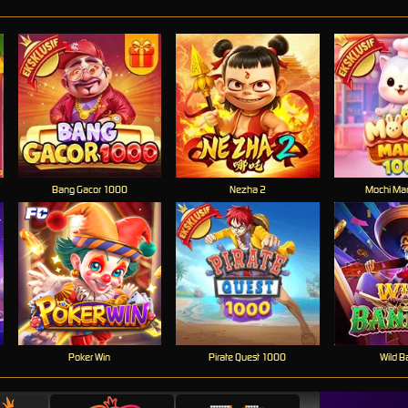
Bang Gacor 1000
Nezha 2
Mochi Ma
Poker Win
Pirate Quest 1000
Wild B