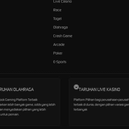
Live Casino
Race
Togel
Olahraga
Crash Game
Arcade
Poker
E-Sports
RUHAN OLAHRAGA
TARUHAN LIVE KASINO
ook Gaming Platform Terbaik
Platform Pilihan bagi perusahaan-perusa
kan lebih banyak game, odds yang lebih
terbaik di dunia, dengan pilihan variasi g
 dan menyediakan pilihan yang lebih
terbanyak
untuk pemain.