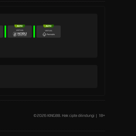
©2026 KING88. Hak cipta dilindungi | 18+