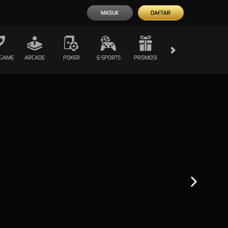
MASUK
DAFTAR
 GAME
ARCADE
POKER
E-SPORTS
PROMOSI