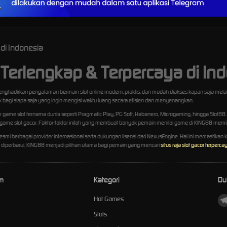
di Indonesia
 Terlengkap & Terpercaya di In
 menghadirkan pengalaman bermain slot online modern, praktis, dan mudah diakses kapan saja mela
 bagi siapa saja yang ingin mengisi waktu luang secara efisien dan menyenangkan.
ame slot ternama dunia seperti Pragmatic Play, PG Soft, Habanero, Microgaming, hingga Slot88. 
kator game slot gacor. Faktor-faktor inilah yang membuat banyak pemain menilai game di KING88 mem
mi berbagai provider internasional serta dukungan lisensi dari NexusEngine. Hal ini memastikan k
in diperbarui, KING88 menjadi pilihan utama bagi pemain yang mencari
situs raja slot gacor terperca
rm
Kategori
Du
i
Hot Games
Slots