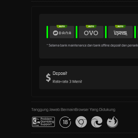
* Selama bank maintenance dan bank offline deposit dan penarik
Deposit
Rata-rata 3 Menit
Tanggung Jawab Bermain
Browser Yang Didukung