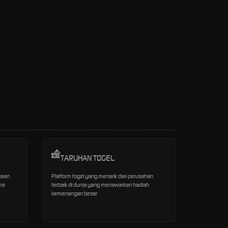
TARUHAN TOGEL
haan
Platform togel yang menarik dari perusahan
ame
terbaik di dunia yang menawarkan hadiah
kemenangan besar