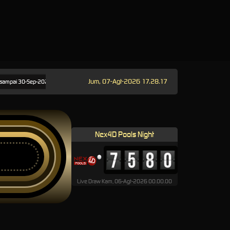
Jum, 07-Agt-2026 17.28.17
 30-Sep-2026 14.59.59. Selama waktu ini, PP Virtual Sports permainan tidak akan tersedia. Ka
Nex4D Pools Night
Live Draw Kam, 06-Agt-2026 00.00.00