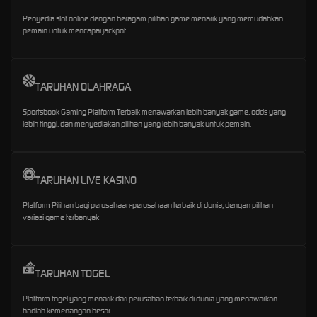
Penyedia slot online dengan beragam pilihan game menarik yang memudahkan
pemain untuk mencapai jackpot
TARUHAN OLAHRAGA
Sportsbook Gaming Platform Terbaik menawarkan lebih banyak game, odds yang
lebih tinggi, dan menyediakan pilihan yang lebih banyak untuk pemain.
TARUHAN LIVE KASINO
Platform Pilihan bagi perusahaan-perusahaan terbaik di dunia, dengan pilihan
variasi game terbanyak
TARUHAN TOGEL
Platform togel yang menarik dari perusahan terbaik di dunia yang menawarkan
hadiah kemenangan besar