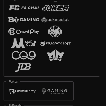
Poker
E-Sports