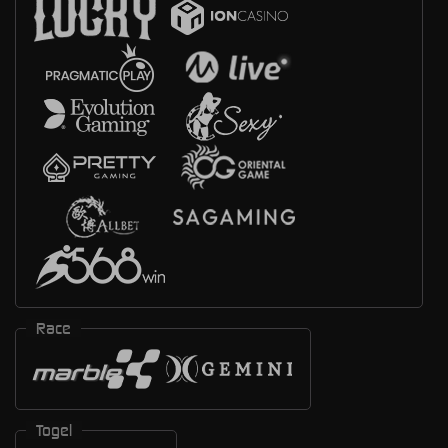
Race
Togel