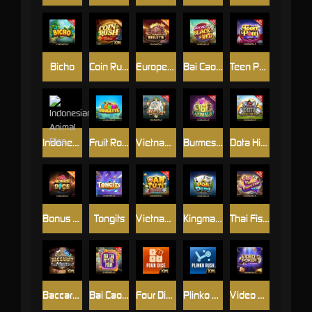
Bicho
Coin Rush Deluxe
European Roulette
Bai Cao Black & Red
Teen Patti Versus
Indonesian Animal Dice
Fruit Roulette
Vietnam Fish Prawn Crab
Burmese 6 Animals
Dota Hi-Lo
Bonus Dice
Tongits
Vietnam Rock Paper Scissors
Kingmaker Pok Deng
Thai Fish Prawn Crab GO!
Baccarat: Multi
Bai Cao Mystic Four
Four Dice
Plinko Rush
Video Poker