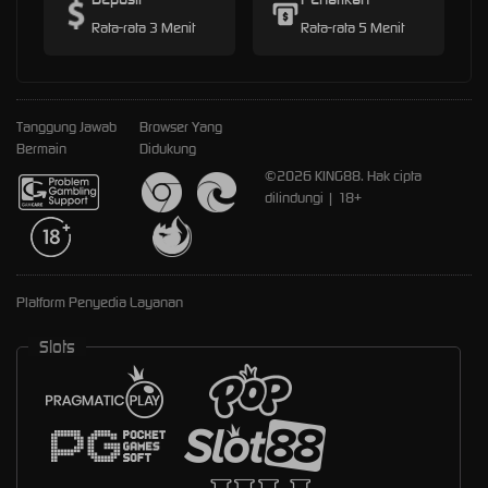
Rata-rata 3 Menit
Rata-rata 5 Menit
Tanggung Jawab
Browser Yang
Bermain
Didukung
©2026 KING88. Hak cipta
dilindungi | 18+
Platform Penyedia Layanan
Slots