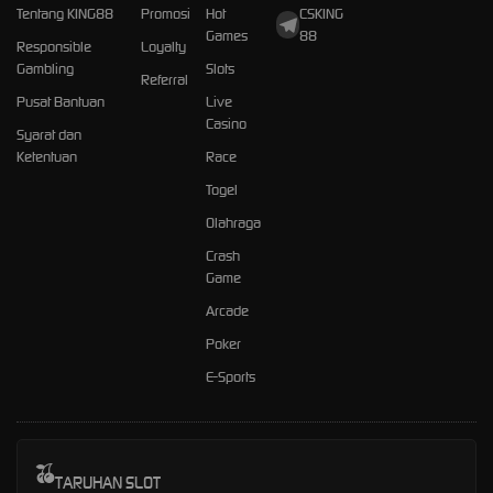
Tentang KING88
Promosi
Hot
CSKING
Games
88
Responsible
Loyalty
Gambling
Slots
Referral
Pusat Bantuan
Live
Casino
Syarat dan
Ketentuan
Race
Togel
Olahraga
Crash
Game
Arcade
Poker
E-Sports
TARUHAN SLOT