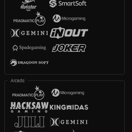
Arcade