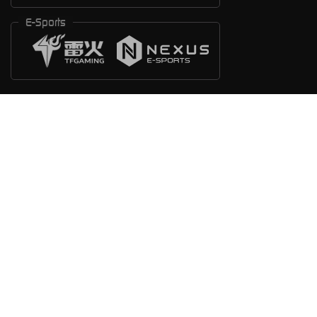
E-Sports