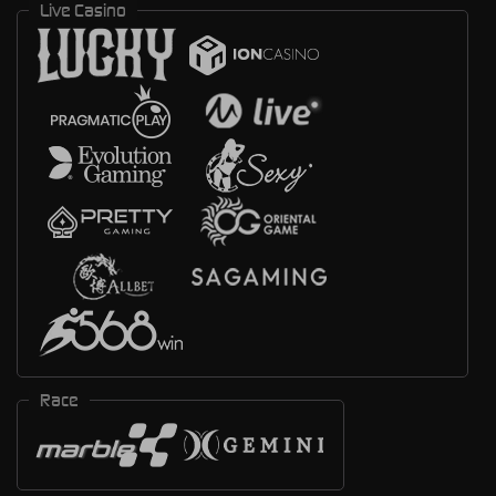
Live Casino
Race