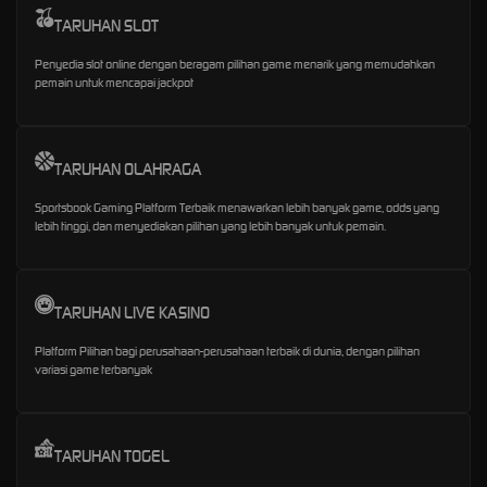
TARUHAN SLOT
Penyedia slot online dengan beragam pilihan game menarik yang memudahkan
pemain untuk mencapai jackpot
TARUHAN OLAHRAGA
Sportsbook Gaming Platform Terbaik menawarkan lebih banyak game, odds yang
lebih tinggi, dan menyediakan pilihan yang lebih banyak untuk pemain.
TARUHAN LIVE KASINO
Platform Pilihan bagi perusahaan-perusahaan terbaik di dunia, dengan pilihan
variasi game terbanyak
TARUHAN TOGEL