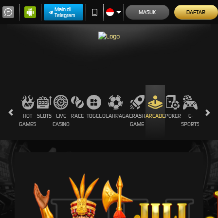
Main di
MASUK
DAFTAR
Telegram
HOT
SLOTS
LIVE
RACE
TOGEL
OLAHRAGA
CRASH
ARCADE
POKER
E-
PROMO
GAMES
CASINO
GAME
SPORTS