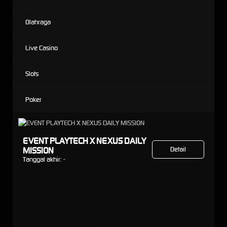
Olahraga
Live Casino
Slots
Poker
EVENT PLAYTECH X NEXUS DAILY
MISSION
Detail
Tanggal akhir:
-