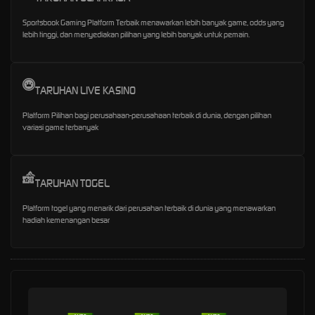
Sportsbook Gaming Platform Terbaik menawarkan lebih banyak game, odds yang
lebih tinggi, dan menyediakan pilihan yang lebih banyak untuk pemain.
TARUHAN LIVE KASINO
Platform Pilihan bagi perusahaan-perusahaan terbaik di dunia, dengan pilihan
variasi game terbanyak
TARUHAN TOGEL
Platform togel yang menarik dari perusahan terbaik di dunia yang menawarkan
hadiah kemenangan besar