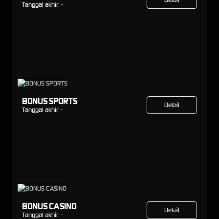
Tanggal akhir:
-
BONUS SPORTS
Detail
Tanggal akhir:
-
BONUS CASINO
Detail
Tanggal akhir:
-