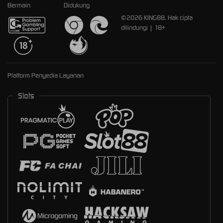
Bermain
Didukung
©2026 KING88. Hak cipta
dilindungi | 18+
Platform Penyedia Layanan
Slots