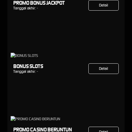
PROMO BONUS JACKPOT
Detail
Tanggal akhir:
-
BONUS SLOTS
Detail
Tanggal akhir:
-
PROMO CASINO BERUNTUN
Detail