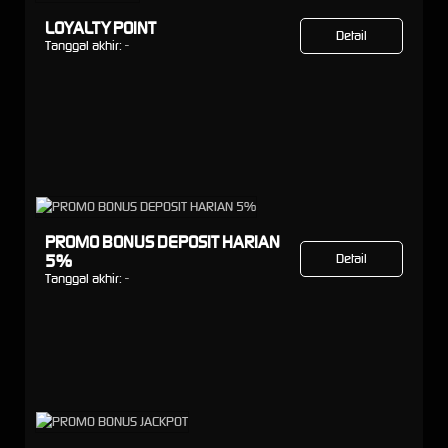
LOYALTY POINT
Detail
Tanggal akhir:
-
PROMO BONUS DEPOSIT HARIAN
5%
Detail
Tanggal akhir:
-