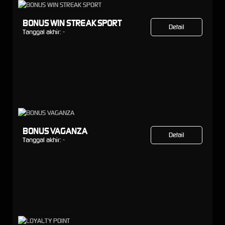
BONUS WIN STREAK SPORT
Detail
Tanggal akhir:
-
BONUS VAGANZA
Detail
Tanggal akhir:
-