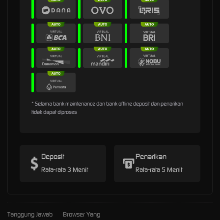
* Selama bank maintenance dan bank offline deposit dan penarikan
tidak dapat diproses
Deposit
Penarikan
Rata-rata 3 Menit
Rata-rata 5 Menit
Tanggung Jawab
Browser Yang