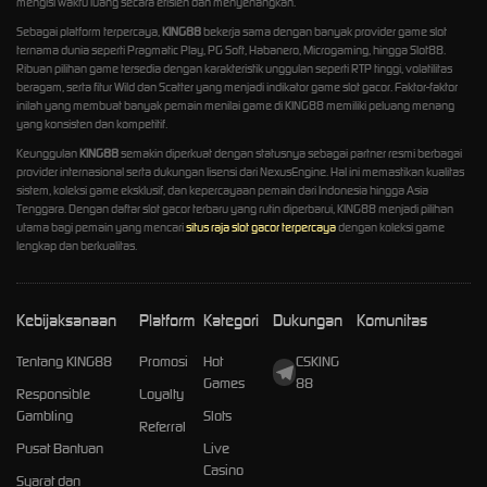
mengisi waktu luang secara efisien dan menyenangkan.
Sebagai platform terpercaya,
KING88
bekerja sama dengan banyak provider game slot
ternama dunia seperti Pragmatic Play, PG Soft, Habanero, Microgaming, hingga Slot88.
Ribuan pilihan game tersedia dengan karakteristik unggulan seperti RTP tinggi, volatilitas
beragam, serta fitur Wild dan Scatter yang menjadi indikator game slot gacor. Faktor-faktor
inilah yang membuat banyak pemain menilai game di KING88 memiliki peluang menang
yang konsisten dan kompetitif.
Keunggulan
KING88
semakin diperkuat dengan statusnya sebagai partner resmi berbagai
provider internasional serta dukungan lisensi dari NexusEngine. Hal ini memastikan kualitas
sistem, koleksi game eksklusif, dan kepercayaan pemain dari Indonesia hingga Asia
Tenggara. Dengan daftar slot gacor terbaru yang rutin diperbarui, KING88 menjadi pilihan
utama bagi pemain yang mencari
situs raja slot gacor terpercaya
dengan koleksi game
lengkap dan berkualitas.
Kebijaksanaan
Platform
Kategori
Dukungan
Komunitas
Tentang KING88
Promosi
Hot
CSKING
Games
88
Responsible
Loyalty
Gambling
Slots
Referral
Pusat Bantuan
Live
Casino
Syarat dan