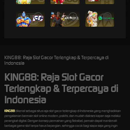
i
i
i
KING88: Raja Slot Gacor Terlengkap & Terpercaya di
Indonesia
KING88: Raja Slot Gacor
Terlengkap & Terpercaya di
Indonesia
KING88
dikenal sebagai situs raja slot gacor terlengkap di Indonesia yang menghadirkan
pengalaman bermain slot online modern, praktis, dan mudah diakses kapan saja melalui
perangkat digital. Dengan konsep permainan yang fleksibel, pemain dapat menikmati
berbagai game slot tanpa harus bepergian, sehingga cocok bagi siapa saja yang ingin