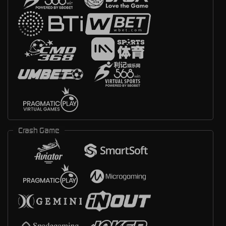
Crash Game