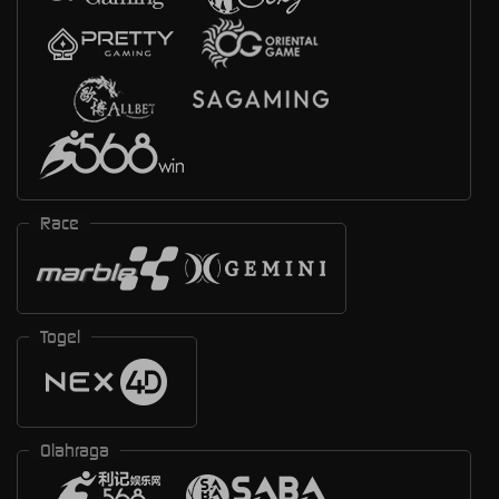
Race
Togel
Olahraga