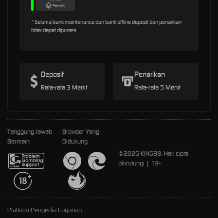
* Selama bank maintenance dan bank offline deposit dan penarikan
tidak dapat diproses
Deposit
Penarikan
Rata-rata 3 Menit
Rata-rata 5 Menit
Tanggung Jawab
Browser Yang
Bermain
Didukung
©2026 KING88. Hak cipta
dilindungi | 18+
Platform Penyedia Layanan