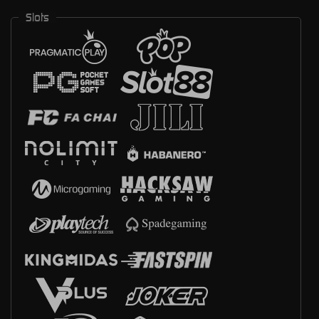
Slots