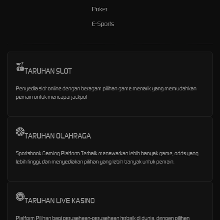
Poker
E-Sports
TARUHAN SLOT
Penyedia slot online dengan beragam pilihan game menarik yang memudahkan
pemain untuk mencapai jackpot
TARUHAN OLAHRAGA
Sportsbook Gaming Platform Terbaik menawarkan lebih banyak game, odds yang
lebih tinggi, dan menyediakan pilihan yang lebih banyak untuk pemain.
TARUHAN LIVE KASINO
Platform Pilihan bagi perusahaan-perusahaan terbaik di dunia, dengan pilihan