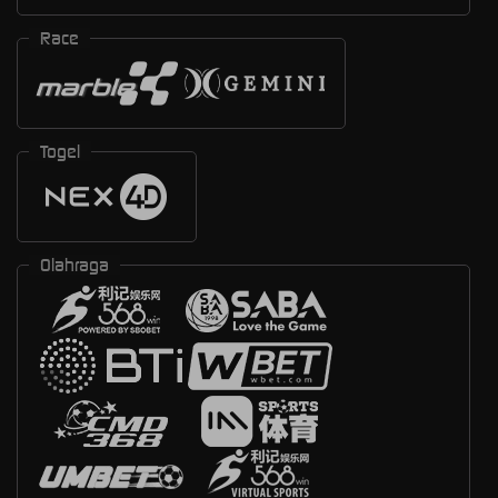
Race
Togel
Olahraga