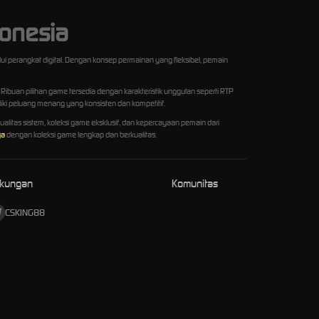
donesia
lui perangkat digital. Dengan konsep permainan yang fleksibel, pemain
Ribuan pilihan game tersedia dengan karakteristik unggulan seperti RTP
iliki peluang menang yang konsisten dan kompetitif.
ualitas sistem, koleksi game eksklusif, dan kepercayaan pemain dari
ya
dengan koleksi game lengkap dan berkualitas.
kungan
Komunitas
CSKING88