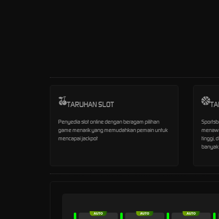
TARUHAN SLOT
TA
Penyedia slot online dengan beragam pilihan
Sportsb
game menarik yang memudahkan pemain untuk
menawar
mencapai jackpot
tinggi,
banyak 