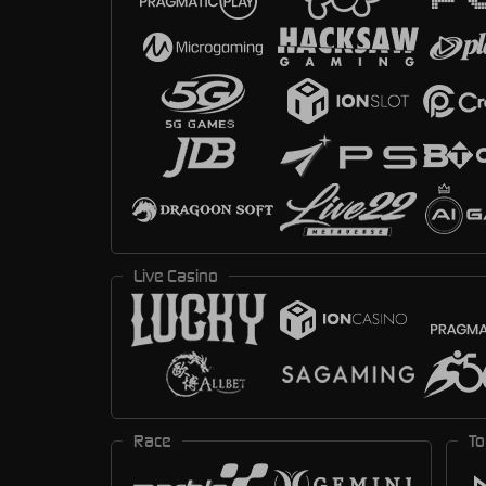
Live Casino
Race
To