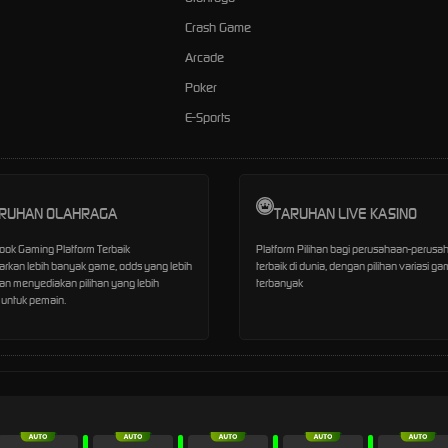
Crash Game
Arcade
Poker
E-Sports
RUHAN OLAHRAGA
TARUHAN LIVE KASINO
ook Gaming Platform Terbaik
Platform Pilihan bagi perusahaan-perusa
kan lebih banyak game, odds yang lebih
terbaik di dunia, dengan pilihan variasi g
 dan menyediakan pilihan yang lebih
terbanyak
untuk pemain.