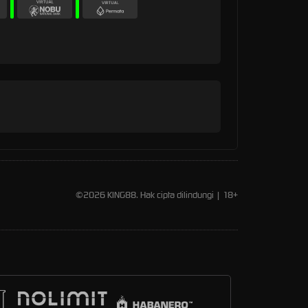
©2026 KING88. Hak cipta dilindungi | 18+