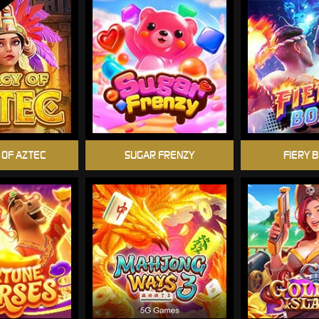
 OF AZTEC
SUGAR FRENZY
FIERY 