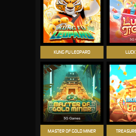
KUNG FU LEOPARD
LUCK
MASTER OF GOLD MINER
TREASURE