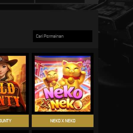
IDR
7,640,970.00
Gates of Olympus Super Scatter
hxgski****m
IDR
7,364,000.00
Gates of Olympus 1000
arifinf****3
IDR
6,671,750.00
Gates of Olympus 1000
t****1
IDR
6,000,000.00
Gates of Olympus 1000
adi****2
IDR
5,556,800.00
Gates of Olympus 1000
hxgski****m
IDR
3,459,000.00
Gates of Olympus 1000
OUNTY
NEKO X NEKO
ba****6
IDR
2,917,600.00