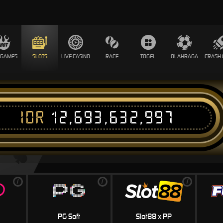
 GAMES
SLOTS
LIVE CASINO
RACE
TOGEL
OLAHRAGA
CRASH
IDR
12,693,632,997
i
i
i
a
PG Soft
Slot88 x PP