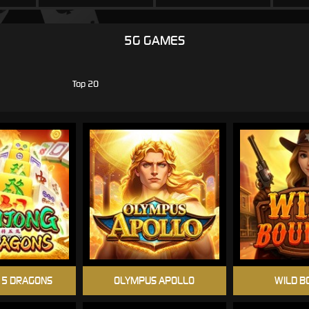
5G GAMES
Top 20
 5 DRAGONS
OLYMPUS APOLLO
WILD B