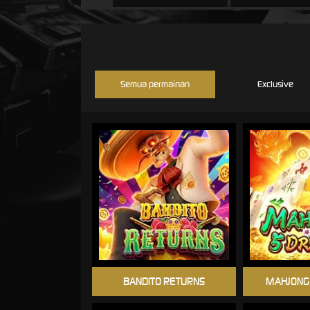
Semua permainan
Exclusive
BANDITO RETURNS
MAHJONG