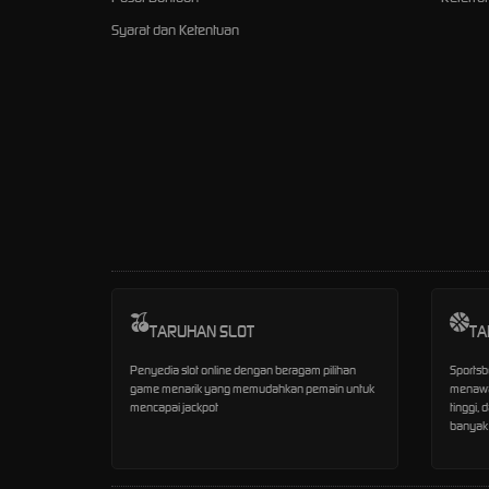
Syarat dan Ketentuan
TARUHAN SLOT
TA
Penyedia slot online dengan beragam pilihan
Sportsb
game menarik yang memudahkan pemain untuk
menawar
mencapai jackpot
tinggi,
banyak 