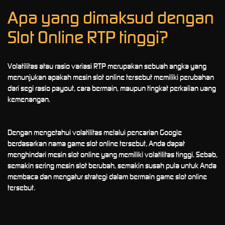
Apa yang dimaksud dengan
Slot Online RTP tinggi?
Volatilitas atau rasio variasi RTP merupakan sebuah angka yang
menunjukan apakah mesin slot online tersebut memiliki perubahan
dari segi rasio payout, cara bermain, maupun tingkat perkalian uang
kemenangan.
Dengan mengetahui volatilitas melalui pencarian Google
berdasarkan nama game slot online tersebut, Anda dapat
menghindari mesin slot online yang memiliki volatilitas tinggi. Sebab,
semakin sering mesin slot berubah, semakin susah pula untuk Anda
membaca dan mengatur strategi dalam bermain game slot online
tersebut.