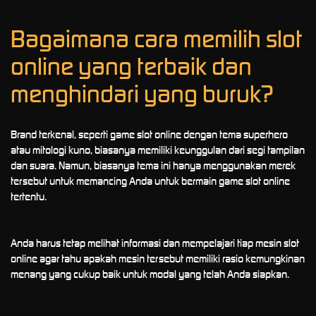
Bagaimana cara memilih slot
online yang terbaik dan
menghindari yang buruk?
Brand terkenal, seperti game slot online dengan tema superhero
atau mitologi kuno, biasanya memiliki keunggulan dari segi tampilan
dan suara. Namun, biasanya tema ini hanya menggunakan merek
tersebut untuk memancing Anda untuk bermain game slot online
tertentu.
Anda harus tetap melihat informasi dan mempelajari tiap mesin slot
online agar tahu apakah mesin tersebut memiliki rasio kemungkinan
menang yang cukup baik untuk modal yang telah Anda siapkan.