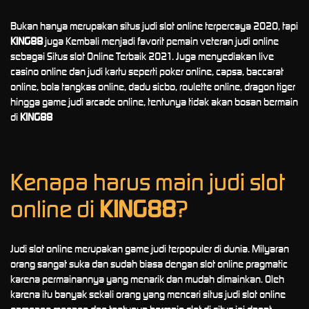
Bukan hanya merupakan situs judi slot online terpercaya 2020, tapi
KING88
juga Kembali menjadi favorit pemain veteran judi online
sebagai Situs slot Online Terbaik 2021. Juga menyediakan live
casino online dan judi kartu seperti poker online, capsa, baccarat
online, bola tangkas online, dadu sicbo, roulette online, dragon tiger
hingga game judi arcade online, tentunya tidak akan bosan bermain
di
KING88
Kenapa harus main judi slot
online di
KING88
?
Judi slot online merupakan game judi terpopuler di dunia. Milyaran
orang sangat suka dan sudah biasa dengan slot online pragmatic
karena permainannya yang menarik dan mudah dimainkan. Oleh
karena itu banyak sekali orang yang mencari situs judi slot online