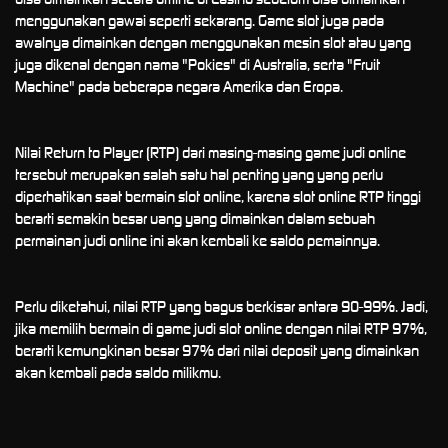
menggunakan gawai seperti sekarang. Game slot juga pada
awalnya dimainkan dengan menggunakan mesin slot atau yang
juga dikenal dengan nama "Pokies" di Australia, serta "Fruit
Machine" pada beberapa negara Amerika dan Eropa.
Nilai Return to Player (RTP) dari masing-masing game judi online
tersebut merupakan salah satu hal penting yang yang perlu
diperhatikan saat bermain slot online, karena slot online RTP tinggi
berarti semakin besar uang yang dimainkan dalam sebuah
permainan judi online ini akan kembali ke saldo pemainnya.
Perlu diketahui, nilai RTP yang bagus berkisar antara 90-99%. Jadi,
jika memilih bermain di game judi slot online dengan nilai RTP 97%,
berarti kemungkinan besar 97% dari nilai deposit yang dimainkan
akan kembali pada saldo milikmu.