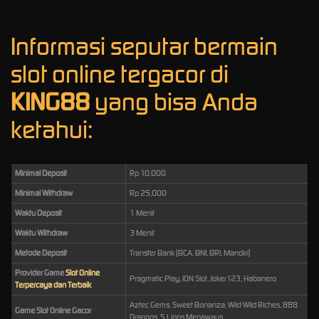
Informasi seputar bermain
slot online tergacor di
KING88
yang bisa Anda
ketahui:
Minimal Deposit
Rp 10,000
Minimal Withdraw
Rp 25,000
Waktu Deposit
1 Menit
Waktu Withdraw
3 Menit
Metode Deposit
Transfer Bank (BCA, BNI, BRI, Mandiri)
Provider Game
Slot Online
Pragmatic Play, ION Slot, Joker123, Habanero
Terpercaya dan Terbaik
Aztec Gems, Sweet Bonanza, Wild Wild Riches, 888
Game Slot Online Gacor
Dragons, 5 Lions Megaways