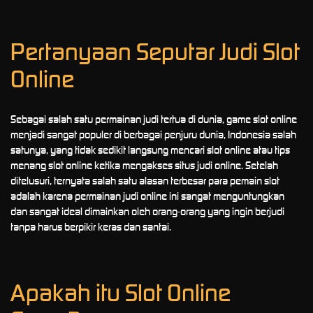
Pertanyaan Seputar Judi Slot
Online
Sebagai salah satu permainan judi tertua di dunia, game slot online
menjadi sangat populer di berbagai penjuru dunia, Indonesia salah
satunya, yang tidak sedikit langsung mencari slot online atau tips
menang slot online ketika mengakses situs judi online. Setelah
ditelusuri, ternyata salah satu alasan terbesar para pemain slot
adalah karena permainan judi online ini sangat menguntungkan
dan sangat ideal dimainkan oleh orang-orang yang ingin berjudi
tanpa harus berpikir keras dan santai.
Apakah itu Slot Online