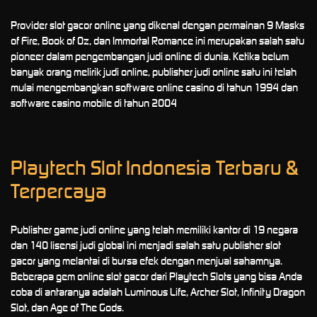
Provider slot gacor online yang dikenal dengan permainan 9 Masks
of Fire, Book of Oz, dan Immortal Romance ini merupakan salah satu
pioneer dalam pengembangan judi online di dunia. Ketika belum
banyak orang melirik judi online, publisher judi online satu ini telah
mulai mengembangkan software online casino di tahun 1994 dan
software casino mobile di tahun 2004
Playtech Slot Indonesia Terbaru &
Terpercaya
Publisher game judi online yang telah memiliki kantor di 19 negara
dan 140 lisensi judi global ini menjadi salah satu publisher slot
gacor yang melantai di bursa efek dengan menjual sahamnya.
Beberapa gem online slot gacor dari Playtech Slots yang bisa Anda
coba di antaranya adalah Luminous Life, Archer Slot, Infinity Dragon
Slot, dan Age of The Gods.