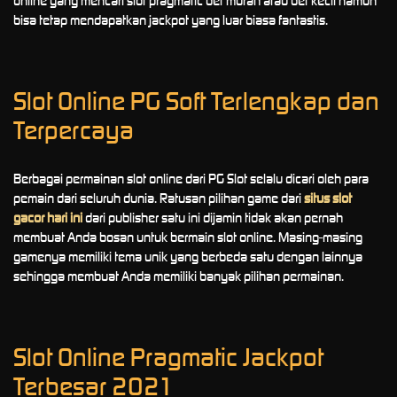
online yang mencari slot pragmatic bet murah atau bet kecil namun
bisa tetap mendapatkan jackpot yang luar biasa fantastis.
Slot Online PG Soft Terlengkap dan
Terpercaya
Berbagai permainan slot online dari PG Slot selalu dicari oleh para
pemain dari seluruh dunia. Ratusan pilihan game dari
situs slot
gacor hari ini
dari publisher satu ini dijamin tidak akan pernah
membuat Anda bosan untuk bermain slot online. Masing-masing
gamenya memiliki tema unik yang berbeda satu dengan lainnya
sehingga membuat Anda memiliki banyak pilihan permainan.
Slot Online Pragmatic Jackpot
Terbesar 2021