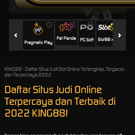
i
i
i
i
i
Facha
Fat Panda
Slot88 x PP
PG Soft
Pragmatic Play
KING88 - Daftar Situs Judi Slot Online Terlengkap, Tergacor,
dan Terpercaya 2022
Daftar Situs Judi Online
Terpercaya dan Terbaik di
2022 KING88!