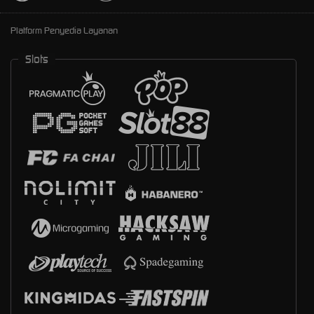
Platform Penyedia Layanan
Slots