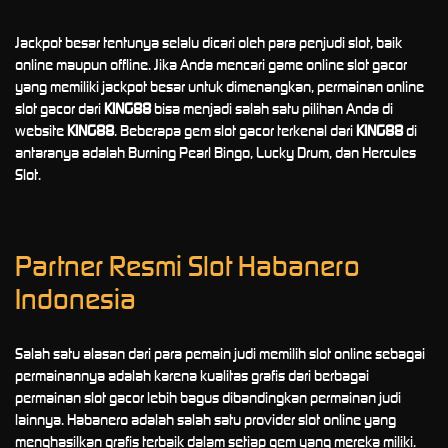
Jackpot besar tentunya selalu dicari oleh para penjudi slot, baik
online maupun offline. Jika Anda mencari game online slot gacor
yang memiliki jackpot besar untuk dimenangkan, permainan online
slot gacor dari
KING88
bisa menjadi salah satu pilihan Anda di
website
KING88
. Beberapa gem slot gacor terkenal dari
KING88
di
antaranya adalah Burning Pearl Bingo, Lucky Drum, dan Hercules
Slot.
Partner Resmi Slot Habanero
Indonesia
Salah satu alasan dari para pemain judi memilih slot online sebagai
permainannya adalah karena kualitas grafis dari berbagai
permainan slot gacor lebih bagus dibandingkan permainan judi
lainnya. Habanero adalah salah satu provider slot online yang
menghasilkan grafis terbaik dalam setiap gem yang mereka miliki.