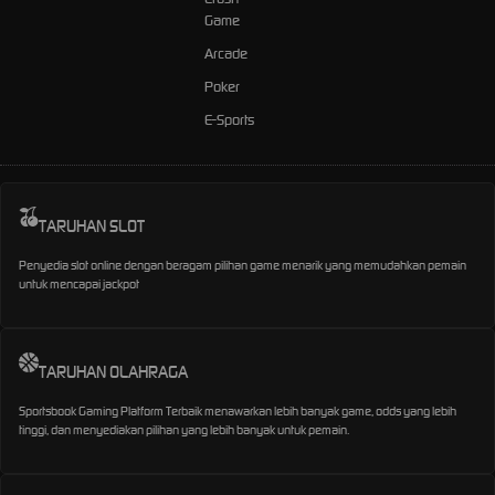
Game
Arcade
Poker
E-Sports
TARUHAN SLOT
Penyedia slot online dengan beragam pilihan game menarik yang memudahkan pemain
untuk mencapai jackpot
TARUHAN OLAHRAGA
Sportsbook Gaming Platform Terbaik menawarkan lebih banyak game, odds yang lebih
tinggi, dan menyediakan pilihan yang lebih banyak untuk pemain.