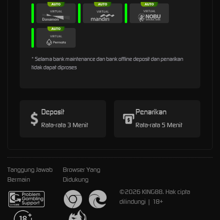
* Selama bank maintenance dan bank offline deposit dan penarikan
tidak dapat diproses
Deposit
Penarikan
Rata-rata 3 Menit
Rata-rata 5 Menit
Tanggung Jawab
Browser Yang
Bermain
Didukung
©2026 KING88. Hak cipta
dilindungi | 18+