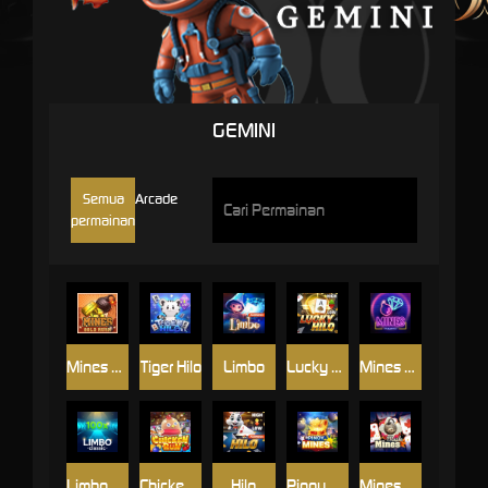
GEMINI
Semua
Arcade
permainan
Mines Gold Rush
Tiger Hilo
Limbo
Lucky Hilo
Mines Neon
Limbo Classic
Chicken Run
Hilo
Pinoy Mines
Mines Maple