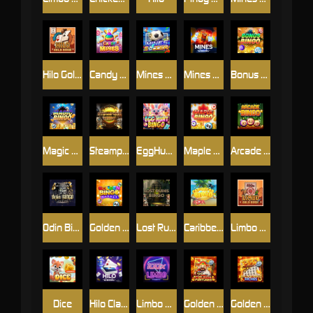
Hilo Gold Rush
Candy Mines
Mines Soccer
Mines Classic
Bonus Bingo
Magic Bingo
Steampunk
EggHunt Bingo
Maple Bingo
Arcade Bingo
Odin Bingo
Golden Bingo
Lost Ruins
Caribbean Bingo
Limbo Gold Rush
Dice
Hilo Classic
Limbo Neon
Golden Fortunes
Golden Horse Riches