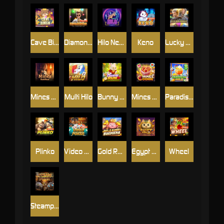
Cave Bingo
Diamonds
Hilo Neon
Keno
Lucky Drop-Olympus
Mines Raider
Multi Hilo
Bunny Run
Mines Cookie
Paradise Hilo
Plinko
Video Poker
Gold Rush: Boomers
Egypt Hilo
Wheel
Steampunk 2