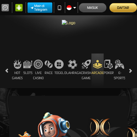
Main di
MASUK
DAFTAR
Telegram
HOT
SLOTS
LIVE
RACE
TOGEL
OLAHRAGA
CRASH
ARCADE
POKER
E-
PROMO
GAMES
CASINO
GAME
SPORTS