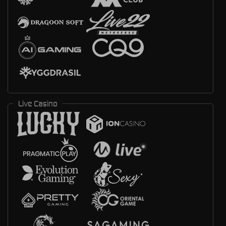
Live Casino