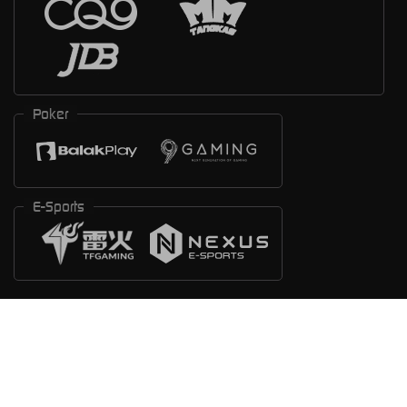
Poker
E-Sports